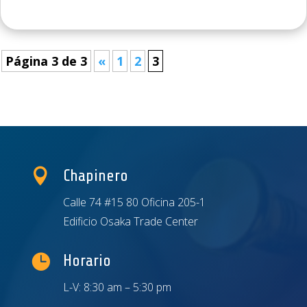
Página 3 de 3
«
1
2
3

Chapinero
Calle 74 #15 80 Oficina 205-1
Edificio Osaka Trade Center

Horario
L-V: 8:30 am – 5:30 pm