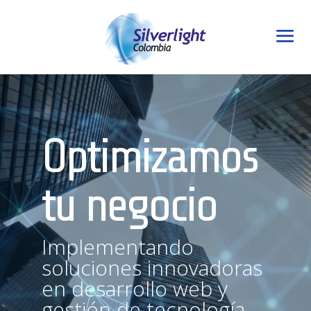
Reproductor
de
vídeo
Optimizamos
tu negocio
Implementando
soluciones innovadoras
en desarrollo web y
gestión de tecnología.