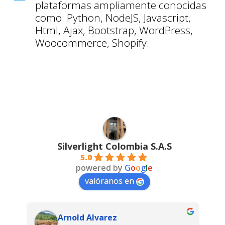
plataformas ampliamente conocidas
como: Python, NodeJS, Javascript,
Html, Ajax, Bootstrap, WordPress,
Woocommerce, Shopify.
Silverlight Colombia S.A.S
5.0
powered by
G
o
o
g
l
e
valóranos en
Arnold Alvarez