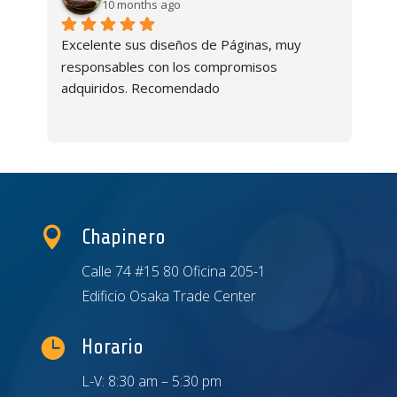
10 months ago
to 
Excelente sus diseños de Páginas, muy 
Exc
al 
responsables con los compromisos 
adquiridos. Recomendado

Chapinero
Calle 74 #15 80 Oficina 205-1
Edificio Osaka Trade Center

Horario
L-V: 8:30 am – 5:30 pm